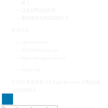
坡？
日本别墅的别样美
香港楼价为何仍高踞不下
联系方式
186-0769-8943
202319008@qq.com
https://idongguan.com.cn
9:00-21:00
© 2020 安居东莞. All Right Reserved.
【粤ICP备
11091908号】