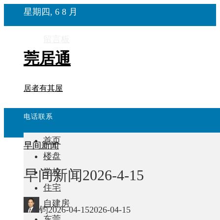
星期四, 6 8 月
留言板
莞居通
居者有其屋
电话联系
首页
早间新闻
楼盘
早间新闻2026-4-15
学校
住宅
自建房
钧
2026-04-15
2026-04-15
东莞