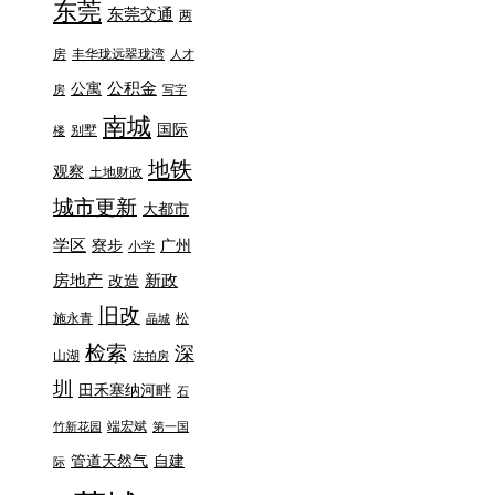
东莞
东莞交通
两
房
丰华珑远翠珑湾
人才
公积金
公寓
房
写字
南城
国际
别墅
楼
地铁
观察
土地财政
城市更新
大都市
学区
寮步
广州
小学
房地产
新政
改造
旧改
施永青
松
晶城
检索
深
山湖
法拍房
圳
田禾塞纳河畔
石
端宏斌
竹新花园
第一国
管道天然气
自建
际