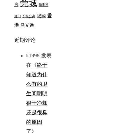
莞城
房
菊香苑
香
限购
虎门
长租公寓
港
马光远
近期评论
k1998
发表
在《
终于
知道为什
么有的卫
生间明明
很干净却
还是很臭
的原因
了
》