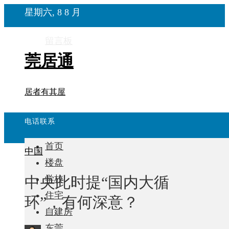
星期六, 8 8 月
留言板
莞居通
居者有其屋
电话联系
首页
中国
楼盘
中央此时提“国内大循
学校
住宅
环”，有何深意？
自建房
东莞