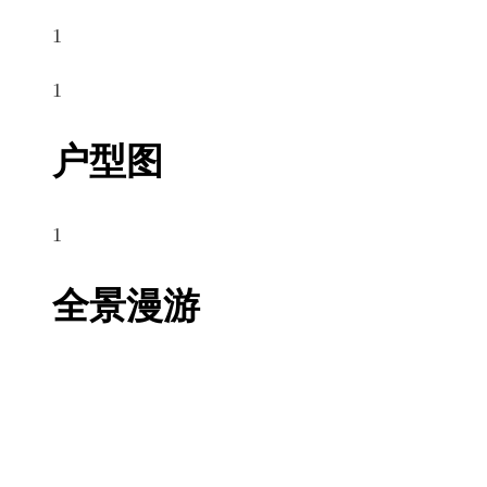
1
1
户型图
1
全景漫游