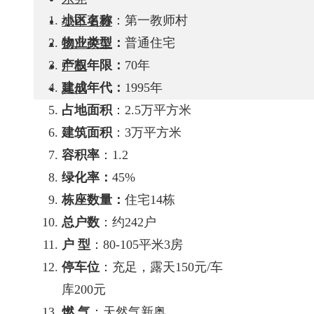
小区名称
：第一教师村
城市更新
物业类型：
普通住宅
房产政策
产权年限：
70年
中国
建成年代：
1995年
其他
占地面积
：2.5万平方米
建筑面积
：3万平方米
容积率
：1.2
绿化率：
45%
栋座数量：
住宅14栋
总户数
：约242户
户 型
：80-105平米3房
停车位
：充足，露天150元/车
库200元
燃 气
：天然气新奥