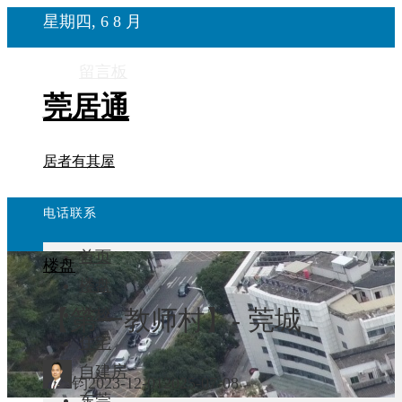
星期四, 6 8 月
留言板
莞居通
居者有其屋
电话联系
首页
楼盘
楼盘
【第一教师村】- 莞城
学校
住宅
自建房
钧
2023-12-01
2025-07-08
东莞