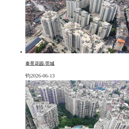
泰景花园-莞城
钧
2026-06-13