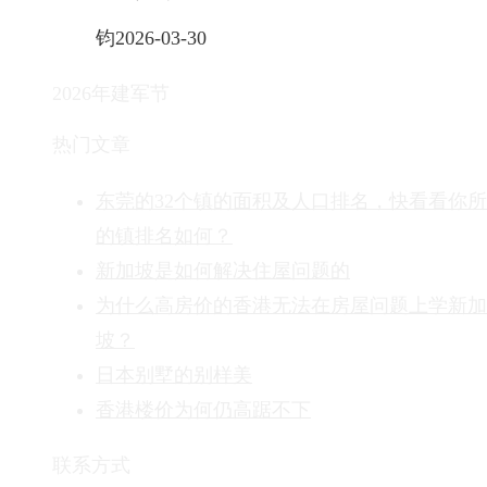
钧
2026-03-30
2026年建军节
热门文章
东莞的32个镇的面积及人口排名，快看看你
的镇排名如何？
新加坡是如何解决住屋问题的
为什么高房价的香港无法在房屋问题上学新加
坡？
日本别墅的别样美
香港楼价为何仍高踞不下
联系方式