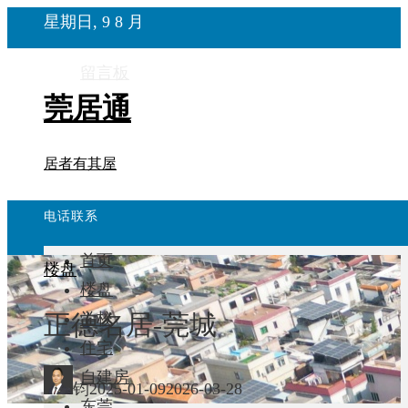
星期日, 9 8 月
留言板
莞居通
居者有其屋
电话联系
首页
楼盘
楼盘
正德名居-莞城
学校
住宅
自建房
钧
2025-01-09
2026-03-28
东莞