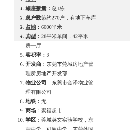
栋座数量：
总1栋
城市更新
总户数
：约270户，有地下车库
房产政策
占地：
6000平米
中国
户型
：28平米单间，42平米一
其他
房一厅
容积率：
3
开发商
：东莞市莞城房地产管
理所房地产开发部
物业公司
：东莞市金泽物业管
理有限公司
地铁
：无
商场
：聚福超市
学区
：莞城英文实验学校，东
莞中学，可园中学，东莞外国