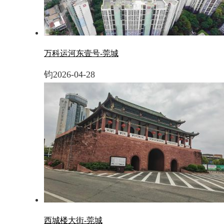
万科运河东壹号-莞城
钧
2026-04-28
西城楼大街-莞城