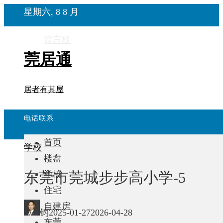
星期六, 8 8 月
留言板
莞居通
居者有其屋
电话联系
首页
学校
楼盘
东莞市莞城步步高小学-5
学校
住宅
自建房
钧
2025-01-27
2026-04-28
东莞