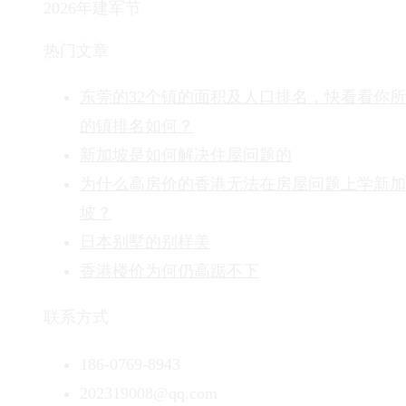
2026年建军节
热门文章
东莞的32个镇的面积及人口排名，快看看你
的镇排名如何？
新加坡是如何解决住屋问题的
为什么高房价的香港无法在房屋问题上学新加
坡？
日本别墅的别样美
香港楼价为何仍高踞不下
联系方式
186-0769-8943
202319008@qq.com