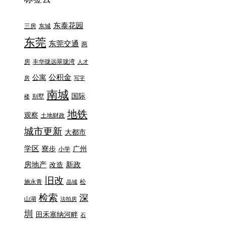
东泰花园
三房
东城
东莞
东莞交通
两
房
丰华珑远翠珑湾
人才
公积金
公寓
房
写字
南城
国际
别墅
楼
地铁
观察
土地财政
城市更新
大都市
学区
寮步
广州
小学
房地产
新政
改造
旧改
施永青
松
晶城
检索
深
山湖
法拍房
圳
田禾塞纳河畔
石