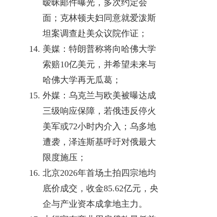
暧昧邮件曝光，多次约定会
面；克林顿夫妇同意就爱泼斯
坦案调查赴美众议院作证；
美媒：特朗普称将向哈佛大学
索赔10亿美元，并希望未来与
哈佛大学再无瓜葛；
外媒：乌克兰与欧美被曝达成
三级响应保障，若俄违反停火
美军或72小时内介入；乌多地
遭袭，泽连斯基呼吁对俄最大
限度施压；
北京2026年首场土拍四宗地均
底价成交，收金85.62亿元，央
企与产业资本成拿地主力。