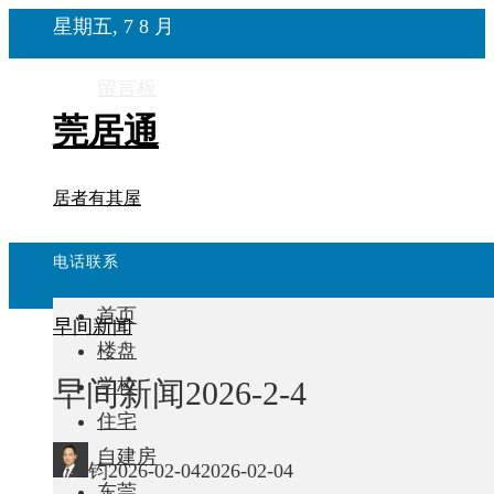
星期五, 7 8 月
留言板
莞居通
居者有其屋
电话联系
首页
早间新闻
楼盘
早间新闻2026-2-4
学校
住宅
自建房
钧
2026-02-04
2026-02-04
东莞