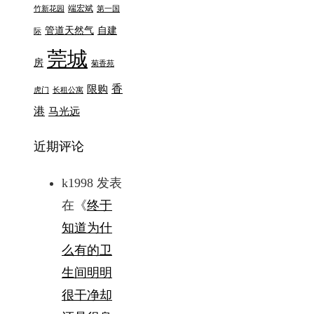
端宏斌
竹新花园
第一国
管道天然气
自建
际
莞城
房
菊香苑
香
限购
虎门
长租公寓
港
马光远
近期评论
k1998
发表
在《
终于
知道为什
么有的卫
生间明明
很干净却