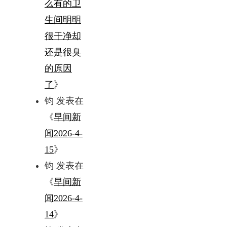
么有的卫
生间明明
很干净却
还是很臭
的原因
了
》
钧
发表在
《
早间新
闻2026-4-
15
》
钧
发表在
《
早间新
闻2026-4-
14
》