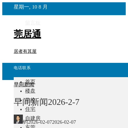
星期一, 10 8 月
留言板
莞居通
居者有其屋
电话联系
首页
早间新闻
楼盘
早间新闻2026-2-7
学校
住宅
自建房
钧
2026-02-07
2026-02-07
东莞