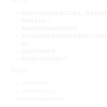
热门文章
东莞的32个镇的面积及人口排名，快看看你
的镇排名如何？
新加坡是如何解决住屋问题的
为什么高房价的香港无法在房屋问题上学新加
坡？
日本别墅的别样美
香港楼价为何仍高踞不下
联系方式
186-0769-8943
202319008@qq.com
https://idongguan.com.cn