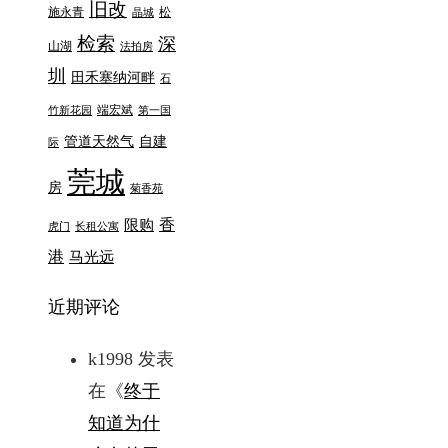
旧改
施永青
松
晶城
检索
深
山湖
法拍房
圳
田禾塞纳河畔
石
端宏斌
竹新花园
第一国
管道天然气
自建
际
莞城
房
菊香苑
香
限购
虎门
长租公寓
港
马光远
近期评论
k1998
发表
在《
终于
知道为什