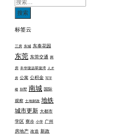
标签云
东泰花园
三房
东城
东莞
东莞交通
两
房
丰华珑远翠珑湾
人才
公积金
公寓
房
写字
南城
国际
别墅
楼
地铁
观察
土地财政
城市更新
大都市
学区
寮步
广州
小学
房地产
新政
改造