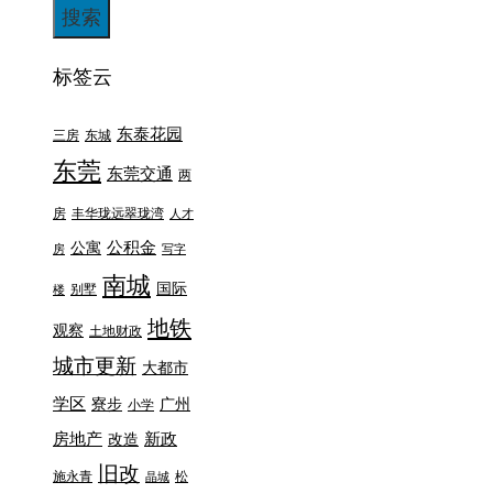
标签云
东泰花园
三房
东城
东莞
东莞交通
两
房
丰华珑远翠珑湾
人才
公积金
公寓
房
写字
南城
国际
别墅
楼
地铁
观察
土地财政
城市更新
大都市
学区
寮步
广州
小学
房地产
新政
改造
旧改
施永青
松
晶城