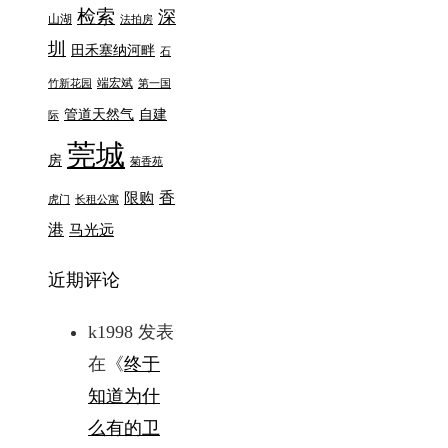
检索
深
山湖
法拍房
圳
田禾塞纳河畔
石
端宏斌
竹新花园
第一国
管道天然气
自建
际
莞城
房
菊香苑
香
限购
虎门
长租公寓
港
马光远
近期评论
k1998
发表
在《
终于
知道为什
么有的卫