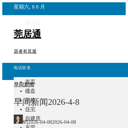
星期六, 8 8 月
留言板
莞居通
居者有其屋
电话联系
首页
早间新闻
楼盘
早间新闻2026-4-8
学校
住宅
自建房
钧
2026-04-08
2026-04-08
东莞