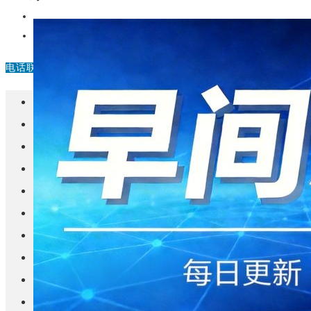
中国
其他
电话联系
首页
楼盘
学校
住宅
自建房
东莞
城市更新
房产政策
中国
其他