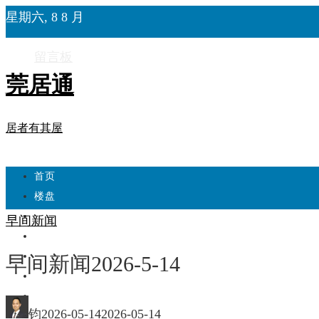
星期六, 8 8 月
留言板
莞居通
居者有其屋
首页
楼盘
学校
早间新闻
住宅
自建房
早间新闻2026-5-14
东莞
城市更新
钧
2026-05-14
2026-05-14
房产政策