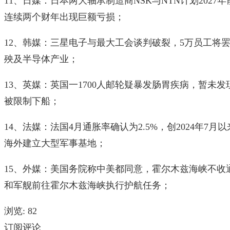
11、日媒：日本两大轴承制造商NSK与NTN计划202
连续两个财年出现巨额亏损；
12、韩媒：三星电子与最大工会谈判破裂，5万员工将罢工
殃及半导体产业；
13、英媒：英国一1700人邮轮疑暴发肠胃疾病，暂未
被限制下船；
14、法媒：法国4月通胀率确认为2.5%，创2024年7
海外建立大型军事基地；
15、外媒：美国务院称中美都同意，霍尔木兹海峡不收
和军舰前往霍尔木兹海峡执行护航任务；
浏览:
82
订阅评论