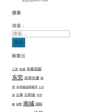
搜索
搜索：
标签云
东泰花园
三房
东城
东莞
东莞交通
两
房
丰华珑远翠珑湾
人才
公积金
公寓
房
写字
南城
国际
别墅
楼