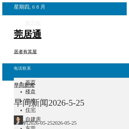
星期四, 6 8 月
留言板
莞居通
居者有其屋
电话联系
首页
早间新闻
楼盘
早间新闻2026-5-25
学校
住宅
自建房
钧
2026-05-25
2026-05-25
东莞