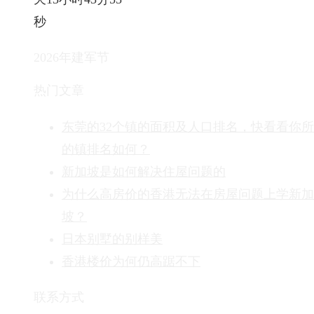
秒
2026年建军节
热门文章
东莞的32个镇的面积及人口排名，快看看你
的镇排名如何？
新加坡是如何解决住屋问题的
为什么高房价的香港无法在房屋问题上学新加
坡？
日本别墅的别样美
香港楼价为何仍高踞不下
联系方式