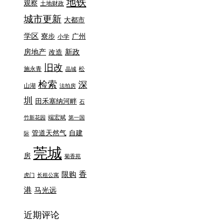
地铁
观察
土地财政
城市更新
大都市
学区
寮步
广州
小学
房地产
新政
改造
旧改
施永青
松
晶城
检索
深
山湖
法拍房
圳
田禾塞纳河畔
石
端宏斌
竹新花园
第一国
管道天然气
自建
际
莞城
房
菊香苑
香
限购
虎门
长租公寓
港
马光远
近期评论