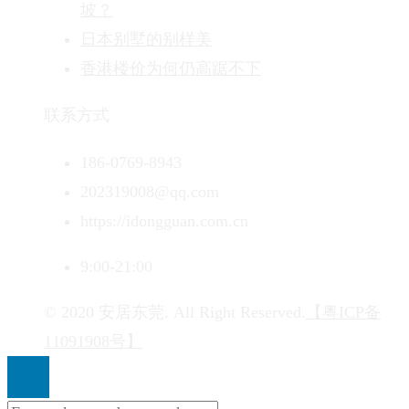
坡？
日本别墅的别样美
香港楼价为何仍高踞不下
联系方式
186-0769-8943
202319008@qq.com
https://idongguan.com.cn
9:00-21:00
© 2020 安居东莞. All Right Reserved.
【粤ICP备
11091908号】