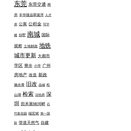
东莞
东莞交通
两
房
丰华珑远翠珑湾
人才
公积金
公寓
房
写字
南城
国际
别墅
楼
地铁
观察
土地财政
城市更新
大都市
学区
寮步
广州
小学
房地产
新政
改造
旧改
施永青
松
晶城
检索
深
山湖
法拍房
圳
田禾塞纳河畔
石
端宏斌
竹新花园
第一国
管道天然气
自建
际