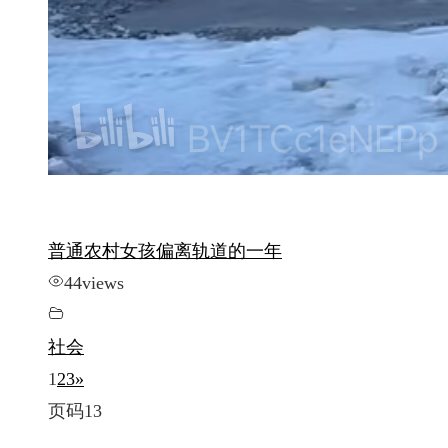
普通农村女孩偏离轨道的一年
44
views
社会
1
2
3
»
页码13