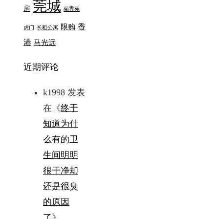
莞城
房
菊香苑
香
限购
虎门
长租公寓
港
马光远
近期评论
k1998
发表
在《
终于
知道为什
么有的卫
生间明明
很干净却
还是很臭
的原因
了
》