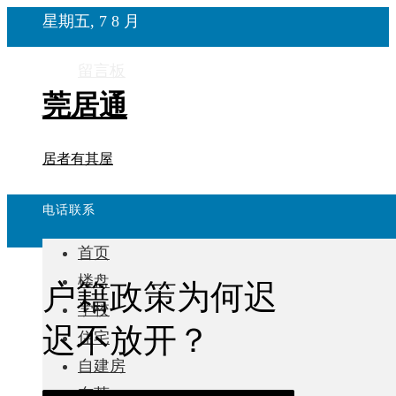
星期五, 7 8 月
留言板
莞居通
居者有其屋
电话联系
首页
楼盘
户籍政策为何迟
学校
迟不放开？
住宅
自建房
东莞