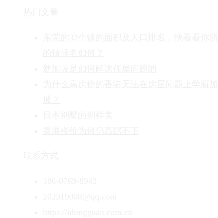
热门文章
东莞的32个镇的面积及人口排名，快看看你
的镇排名如何？
新加坡是如何解决住屋问题的
为什么高房价的香港无法在房屋问题上学新加
坡？
日本别墅的别样美
香港楼价为何仍高踞不下
联系方式
186-0769-8943
202319008@qq.com
https://idongguan.com.cn