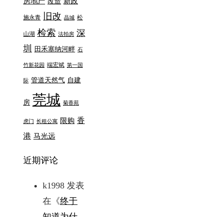
房地产
新政
改造
旧改
施永青
松
晶城
检索
深
山湖
法拍房
圳
田禾塞纳河畔
石
端宏斌
竹新花园
第一国
管道天然气
自建
际
莞城
房
菊香苑
香
限购
虎门
长租公寓
港
马光远
近期评论
k1998
发表
在《
终于
知道为什