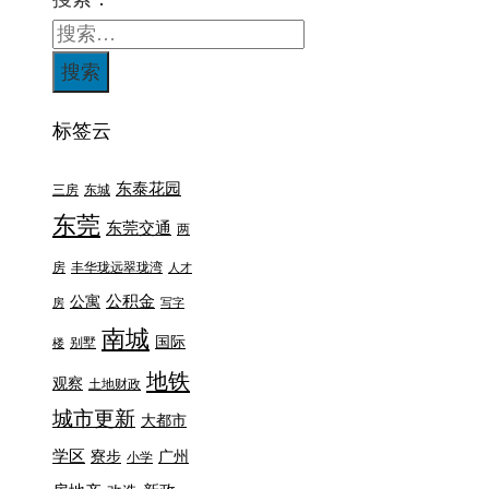
标签云
东泰花园
三房
东城
东莞
东莞交通
两
房
丰华珑远翠珑湾
人才
公积金
公寓
房
写字
南城
国际
别墅
楼
地铁
观察
土地财政
城市更新
大都市
学区
寮步
广州
小学