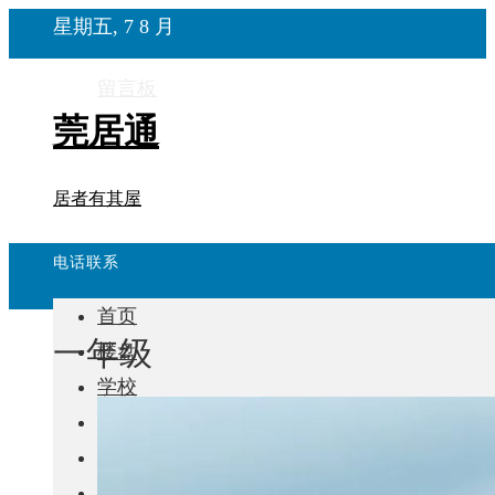
星期五, 7 8 月
留言板
莞居通
居者有其屋
电话联系
首页
一年级
楼盘
学校
住宅
自建房
东莞