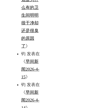
么有的卫
生间明明
很干净却
还是很臭
的原因
了
》
钧
发表在
《
早间新
闻2026-4-
15
》
钧
发表在
《
早间新
闻2026-4-
14
》