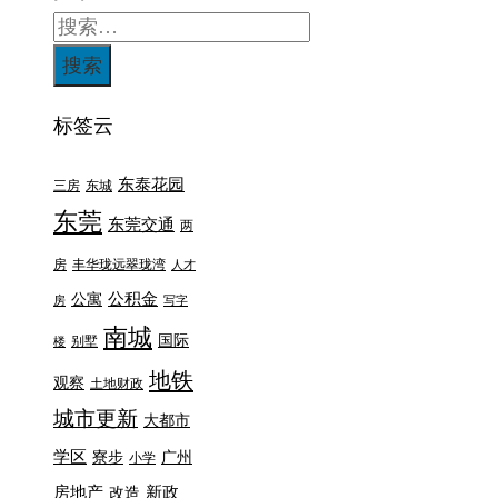
标签云
东泰花园
三房
东城
东莞
东莞交通
两
房
丰华珑远翠珑湾
人才
公积金
公寓
房
写字
南城
国际
别墅
楼
地铁
观察
土地财政
城市更新
大都市
学区
寮步
广州
小学
房地产
新政
改造