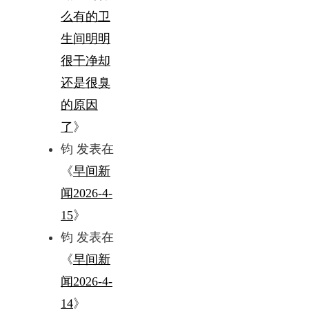
么有的卫
生间明明
很干净却
还是很臭
的原因
了
》
钧
发表在
《
早间新
闻2026-4-
15
》
钧
发表在
《
早间新
闻2026-4-
14
》