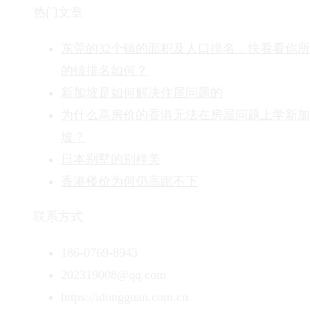
热门文章
东莞的32个镇的面积及人口排名，快看看你
的镇排名如何？
新加坡是如何解决住屋问题的
为什么高房价的香港无法在房屋问题上学新加
坡？
日本别墅的别样美
香港楼价为何仍高踞不下
联系方式
186-0769-8943
202319008@qq.com
https://idongguan.com.cn