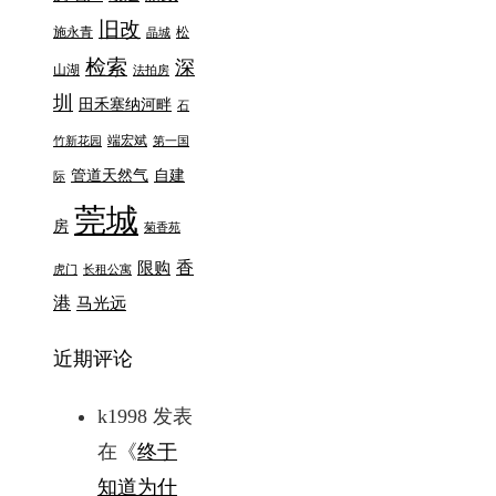
旧改
施永青
松
晶城
检索
深
山湖
法拍房
圳
田禾塞纳河畔
石
端宏斌
竹新花园
第一国
管道天然气
自建
际
莞城
房
菊香苑
香
限购
虎门
长租公寓
港
马光远
近期评论
k1998
发表
在《
终于
知道为什