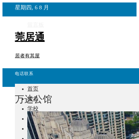
星期四, 6 8 月
留言板
莞居通
居者有其屋
电话联系
首页
万达公馆
楼盘
学校
住宅
自建房
东莞