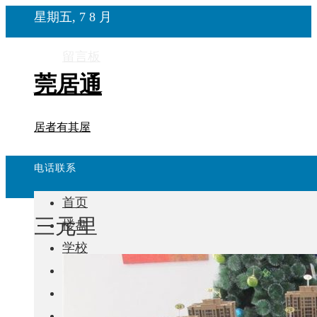
星期五, 7 8 月
留言板
莞居通
居者有其屋
电话联系
首页
三元里
楼盘
学校
住宅
自建房
东莞