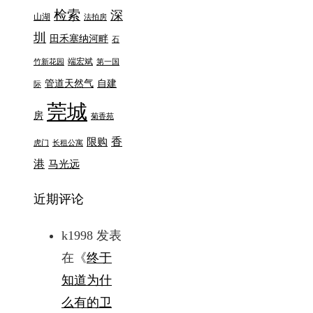
检索
深
山湖
法拍房
圳
田禾塞纳河畔
石
端宏斌
竹新花园
第一国
管道天然气
自建
际
莞城
房
菊香苑
香
限购
虎门
长租公寓
港
马光远
近期评论
k1998
发表
在《
终于
知道为什
么有的卫