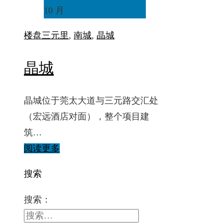
10 月
楼盘
三元里
,
南城
,
晶城
晶城
晶城位于莞太大道与三元路交汇处
（宏远酒店对面），整个项目建
筑…
阅读更多
搜索
搜索：