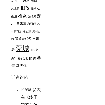
房地产
新政
改造
旧改
施永青
松
晶城
检索
深
山湖
法拍房
圳
田禾塞纳河畔
石
端宏斌
竹新花园
第一国
管道天然气
自建
际
莞城
房
菊香苑
香
限购
虎门
长租公寓
港
马光远
近期评论
k1998
发表
在《
终于
知道为什