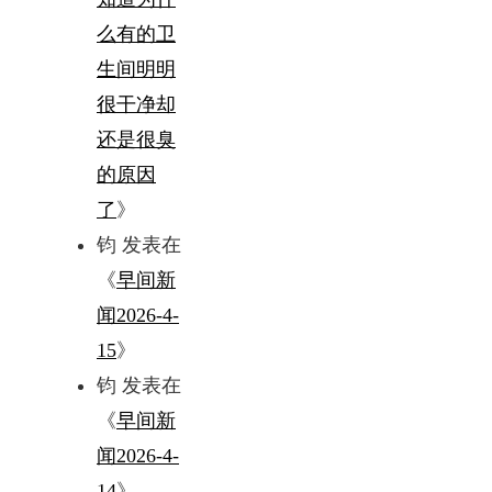
么有的卫
生间明明
很干净却
还是很臭
的原因
了
》
钧
发表在
《
早间新
闻2026-4-
15
》
钧
发表在
《
早间新
闻2026-4-
14
》