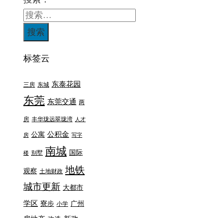
标签云
东泰花园
三房
东城
东莞
东莞交通
两
房
丰华珑远翠珑湾
人才
公积金
公寓
房
写字
南城
国际
别墅
楼
地铁
观察
土地财政
城市更新
大都市
学区
寮步
广州
小学