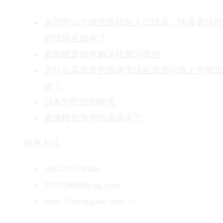
东莞的32个镇的面积及人口排名，快看看你
的镇排名如何？
新加坡是如何解决住屋问题的
为什么高房价的香港无法在房屋问题上学新加
坡？
日本别墅的别样美
香港楼价为何仍高踞不下
联系方式
186-0769-8943
202319008@qq.com
https://idongguan.com.cn