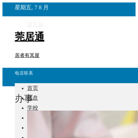
星期五, 7 8 月
留言板
莞居通
居者有其屋
电话联系
首页
办事
楼盘
学校
住宅
自建房
东莞