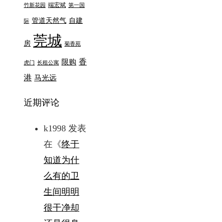
端宏斌
竹新花园
第一国
管道天然气
自建
际
莞城
房
菊香苑
香
限购
虎门
长租公寓
港
马光远
近期评论
k1998
发表
在《
终于
知道为什
么有的卫
生间明明
很干净却