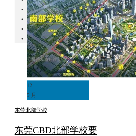
城市更新
房产政策
中国
其他
12
5 月
东莞
北部学校
东莞CBD北部学校要