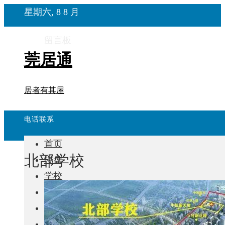
星期六, 8 8 月
留言板
莞居通
居者有其屋
电话联系
首页
北部学校
楼盘
学校
住宅
自建房
东莞