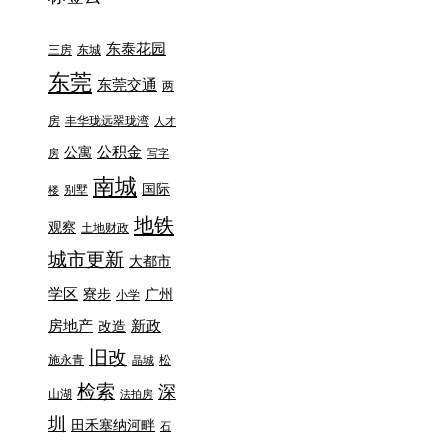
东泰花园
三房
东城
东莞
东莞交通
两
房
丰华珑远翠珑湾
人才
公积金
公寓
房
写字
南城
国际
别墅
楼
地铁
观察
土地财政
城市更新
大都市
学区
寮步
广州
小学
房地产
新政
改造
旧改
施永青
松
晶城
检索
深
山湖
法拍房
圳
田禾塞纳河畔
石