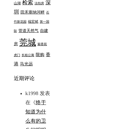
检索
深
山湖
法拍房
圳
田禾塞纳河畔
石
端宏斌
竹新花园
第一国
管道天然气
自建
际
莞城
房
菊香苑
香
限购
虎门
长租公寓
港
马光远
近期评论
k1998
发表
在《
终于
知道为什
么有的卫