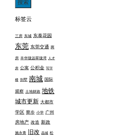
标签云
东泰花园
三房
东城
东莞
东莞交通
两
房
丰华珑远翠珑湾
人才
公积金
公寓
房
写字
南城
国际
别墅
楼
地铁
观察
土地财政
城市更新
大都市
学区
寮步
广州
小学
房地产
新政
改造
旧改
施永青
松
晶城