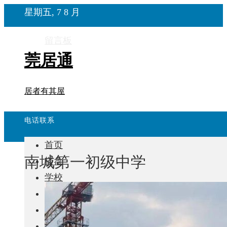
星期五, 7 8 月
留言板
莞居通
居者有其屋
电话联系
首页
南城第一初级中学
楼盘
学校
住宅
自建房
东莞