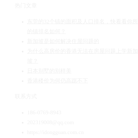
热门文章
东莞的32个镇的面积及人口排名，快看看你
的镇排名如何？
新加坡是如何解决住屋问题的
为什么高房价的香港无法在房屋问题上学新加
坡？
日本别墅的别样美
香港楼价为何仍高踞不下
联系方式
186-0769-8943
202319008@qq.com
https://idongguan.com.cn