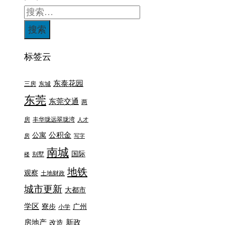
标签云
东泰花园
三房
东城
东莞
东莞交通
两
房
丰华珑远翠珑湾
人才
公积金
公寓
房
写字
南城
国际
别墅
楼
地铁
观察
土地财政
城市更新
大都市
学区
寮步
广州
小学
房地产
新政
改造