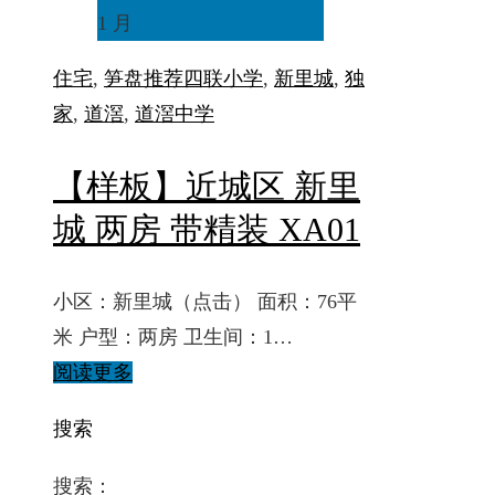
1 月
住宅
,
笋盘推荐
四联小学
,
新里城
,
独
家
,
道滘
,
道滘中学
【样板】近城区 新里
城 两房 带精装 XA01
小区：新里城（点击） 面积：76平
米 户型：两房 卫生间：1…
阅读更多
搜索
搜索：