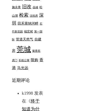
旧改
施永青
松
晶城
检索
深
山湖
法拍房
圳
田禾塞纳河畔
石
端宏斌
竹新花园
第一国
管道天然气
自建
际
莞城
房
菊香苑
香
限购
虎门
长租公寓
港
马光远
近期评论
k1998
发表
在《
终于
知道为什