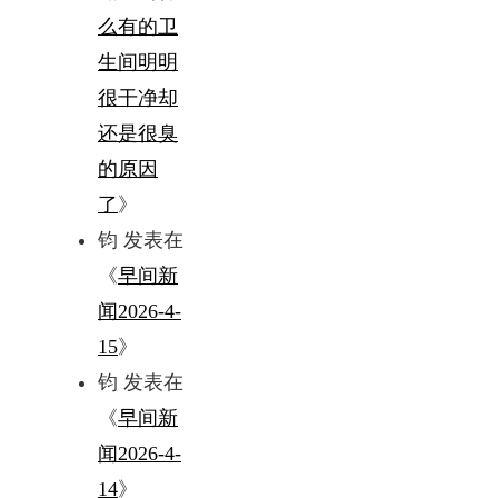
么有的卫
生间明明
很干净却
还是很臭
的原因
了
》
钧
发表在
《
早间新
闻2026-4-
15
》
钧
发表在
《
早间新
闻2026-4-
14
》