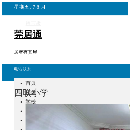
星期五, 7 8 月
留言板
莞居通
居者有其屋
电话联系
首页
四联小学
楼盘
学校
住宅
自建房
东莞