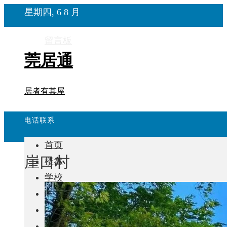
星期四, 6 8 月
留言板
莞居通
居者有其屋
电话联系
首页
崖口村
楼盘
学校
住宅
自建房
东莞