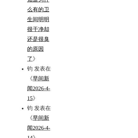
么有的卫
生间明明
很干净却
还是很臭
的原因
了
》
钧
发表在
《
早间新
闻2026-4-
15
》
钧
发表在
《
早间新
闻2026-4-
14
》