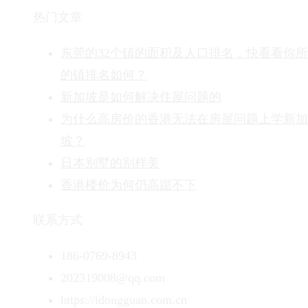
热门文章
东莞的32个镇的面积及人口排名，快看看你
的镇排名如何？
新加坡是如何解决住屋问题的
为什么高房价的香港无法在房屋问题上学新加
坡？
日本别墅的别样美
香港楼价为何仍高踞不下
联系方式
186-0769-8943
202319008@qq.com
https://idongguan.com.cn