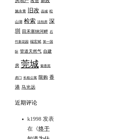
房地产
新政
改造
旧改
施永青
松
晶城
检索
深
山湖
法拍房
圳
田禾塞纳河畔
石
端宏斌
竹新花园
第一国
管道天然气
自建
际
莞城
房
菊香苑
香
限购
虎门
长租公寓
港
马光远
近期评论
k1998
发表
在《
终于
知道为什