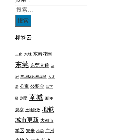
标签云
东泰花园
三房
东城
东莞
东莞交通
两
房
丰华珑远翠珑湾
人才
公积金
公寓
房
写字
南城
国际
别墅
楼
地铁
观察
土地财政
城市更新
大都市
学区
寮步
广州
小学