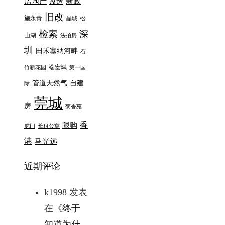
房地产
新政
改造
旧改
施永青
松
晶城
检索
深
山湖
法拍房
圳
田禾塞纳河畔
石
端宏斌
竹新花园
第一国
管道天然气
自建
际
莞城
房
菊香苑
香
限购
虎门
长租公寓
港
马光远
近期评论
k1998
发表
在《
终于
知道为什