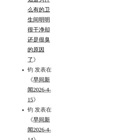
么有的卫
生间明明
很干净却
还是很臭
的原因
了
》
钧
发表在
《
早间新
闻2026-4-
15
》
钧
发表在
《
早间新
闻2026-4-
14
》