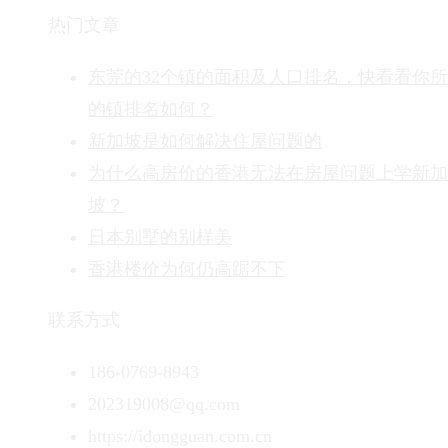
热门文章
东莞的32个镇的面积及人口排名，快看看你
的镇排名如何？
新加坡是如何解决住屋问题的
为什么高房价的香港无法在房屋问题上学新加
坡？
日本别墅的别样美
香港楼价为何仍高踞不下
联系方式
186-0769-8943
202319008@qq.com
https://idongguan.com.cn