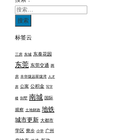
标签云
东泰花园
三房
东城
东莞
东莞交通
两
房
丰华珑远翠珑湾
人才
公积金
公寓
房
写字
南城
国际
别墅
楼
地铁
观察
土地财政
城市更新
大都市
学区
寮步
广州
小学