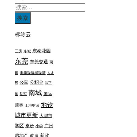
标签云
东泰花园
三房
东城
东莞
东莞交通
两
房
丰华珑远翠珑湾
人才
公积金
公寓
房
写字
南城
国际
别墅
楼
地铁
观察
土地财政
城市更新
大都市
学区
寮步
广州
小学
房地产
新政
改造