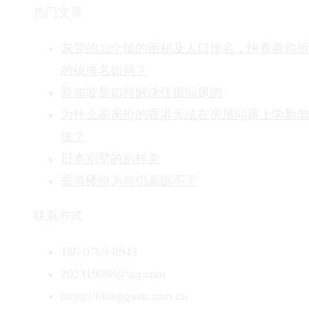
热门文章
东莞的32个镇的面积及人口排名，快看看你
的镇排名如何？
新加坡是如何解决住屋问题的
为什么高房价的香港无法在房屋问题上学新加
坡？
日本别墅的别样美
香港楼价为何仍高踞不下
联系方式
186-0769-8943
202319008@qq.com
https://idongguan.com.cn