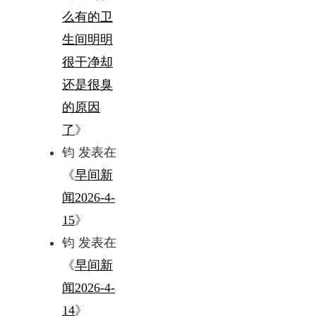
么有的卫
生间明明
很干净却
还是很臭
的原因
了
》
钧
发表在
《
早间新
闻2026-4-
15
》
钧
发表在
《
早间新
闻2026-4-
14
》