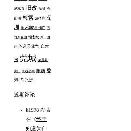
旧改
施永青
松
晶城
检索
深
山湖
法拍房
圳
田禾塞纳河畔
石
端宏斌
竹新花园
第一国
管道天然气
自建
际
莞城
房
菊香苑
香
限购
虎门
长租公寓
港
马光远
近期评论
k1998
发表
在《
终于
知道为什