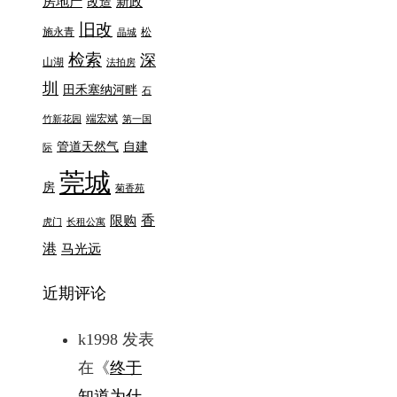
房地产
新政
改造
旧改
施永青
松
晶城
检索
深
山湖
法拍房
圳
田禾塞纳河畔
石
端宏斌
竹新花园
第一国
管道天然气
自建
际
莞城
房
菊香苑
香
限购
虎门
长租公寓
港
马光远
近期评论
k1998
发表
在《
终于
知道为什