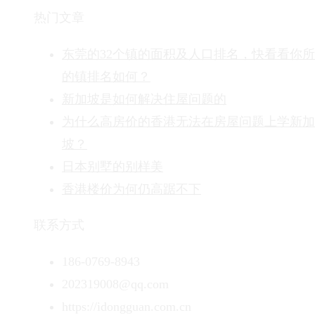
热门文章
东莞的32个镇的面积及人口排名，快看看你
的镇排名如何？
新加坡是如何解决住屋问题的
为什么高房价的香港无法在房屋问题上学新加
坡？
日本别墅的别样美
香港楼价为何仍高踞不下
联系方式
186-0769-8943
202319008@qq.com
https://idongguan.com.cn