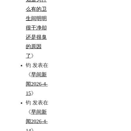
么有的卫
生间明明
很干净却
还是很臭
的原因
了
》
钧
发表在
《
早间新
闻2026-4-
15
》
钧
发表在
《
早间新
闻2026-4-
14
》