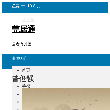
星期一, 10 8 月
留言板
莞居通
居者有其屋
电话联系
首页
曾仕强
楼盘
学校
住宅
自建房
东莞