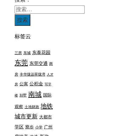
标签云
东泰花园
三房
东城
东莞
东莞交通
两
房
丰华珑远翠珑湾
人才
公积金
公寓
房
写字
南城
国际
别墅
楼
地铁
观察
土地财政
城市更新
大都市
学区
寮步
广州
小学