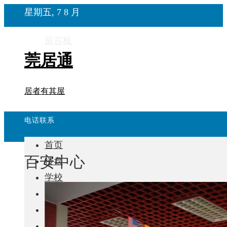
星期五, 7 8 月
留言板
莞居通
居者有其屋
电话联系
首页
百安中心
楼盘
学校
住宅
自建房
东莞