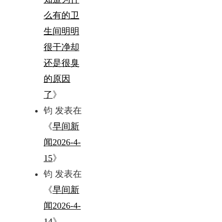
么有的卫
生间明明
很干净却
还是很臭
的原因
了
》
钧
发表在
《
早间新
闻2026-4-
15
》
钧
发表在
《
早间新
闻2026-4-
14
》