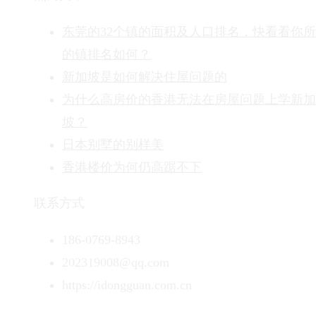
东莞的32个镇的面积及人口排名，快看看你
的镇排名如何？
新加坡是如何解决住屋问题的
为什么高房价的香港无法在房屋问题上学新加
坡？
日本别墅的别样美
香港楼价为何仍高踞不下
联系方式
186-0769-8943
202319008@qq.com
https://idongguan.com.cn