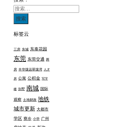
标签云
东泰花园
三房
东城
东莞
东莞交通
两
房
丰华珑远翠珑湾
人才
公积金
公寓
房
写字
南城
国际
别墅
楼
地铁
观察
土地财政
城市更新
大都市
学区
寮步
广州
小学