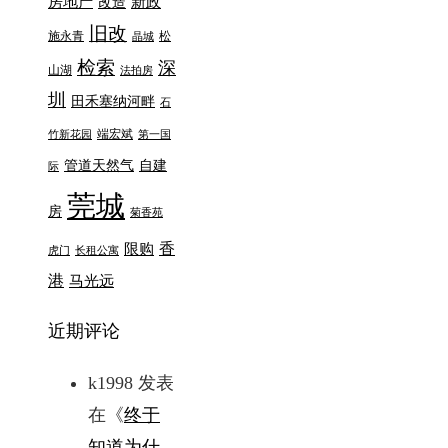
房地产
新政
改造
旧改
施永青
松
晶城
检索
深
山湖
法拍房
圳
田禾塞纳河畔
石
端宏斌
竹新花园
第一国
管道天然气
自建
际
莞城
房
菊香苑
香
限购
虎门
长租公寓
港
马光远
近期评论
k1998
发表
在《
终于
知道为什