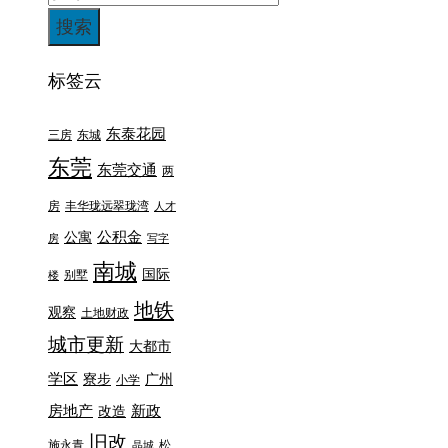
标签云
东泰花园
三房
东城
东莞
东莞交通
两
房
丰华珑远翠珑湾
人才
公积金
公寓
房
写字
南城
国际
别墅
楼
地铁
观察
土地财政
城市更新
大都市
学区
寮步
广州
小学
房地产
新政
改造
旧改
施永青
松
晶城