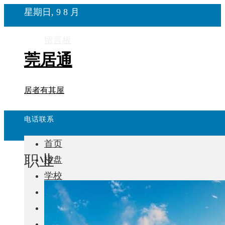
星期日, 9 8 月
留言板
莞居通
居者有其屋
电话联系
首页
职业
楼盘
学校
住宅
自建房
东莞