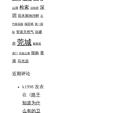
检索
深
山湖
法拍房
圳
田禾塞纳河畔
石
端宏斌
竹新花园
第一国
管道天然气
自建
际
莞城
房
菊香苑
香
限购
虎门
长租公寓
港
马光远
近期评论
k1998
发表
在《
终于
知道为什
么有的卫