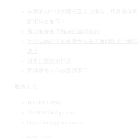
东莞的32个镇的面积及人口排名，快看看你
的镇排名如何？
新加坡是如何解决住屋问题的
为什么高房价的香港无法在房屋问题上学新加
坡？
日本别墅的别样美
香港楼价为何仍高踞不下
联系方式
186-0769-8943
202319008@qq.com
https://idongguan.com.cn
9:00-21:00