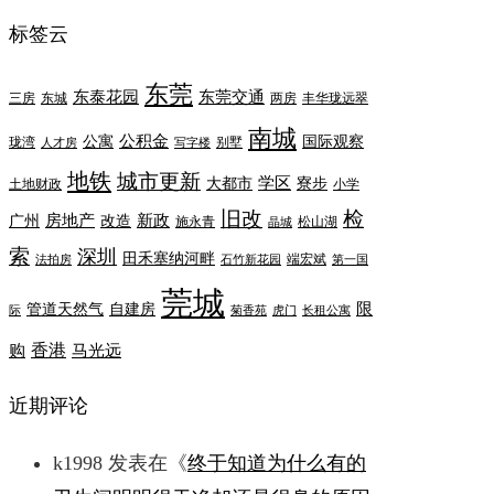
标签云
东莞
东泰花园
东莞交通
三房
东城
两房
丰华珑远翠
南城
公积金
公寓
国际观察
珑湾
别墅
人才房
写字楼
地铁
城市更新
学区
大都市
寮步
土地财政
小学
旧改
检
房地产
新政
广州
改造
施永青
松山湖
晶城
索
深圳
田禾塞纳河畔
端宏斌
法拍房
石竹新花园
第一国
莞城
限
管道天然气
自建房
际
菊香苑
虎门
长租公寓
香港
购
马光远
近期评论
k1998
发表在《
终于知道为什么有的