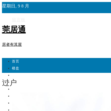
星期日, 9 8 月
留言板
莞居通
居者有其屋
首页
楼盘
学校
过户
住宅
自建房
东莞
城市更新
房产政策