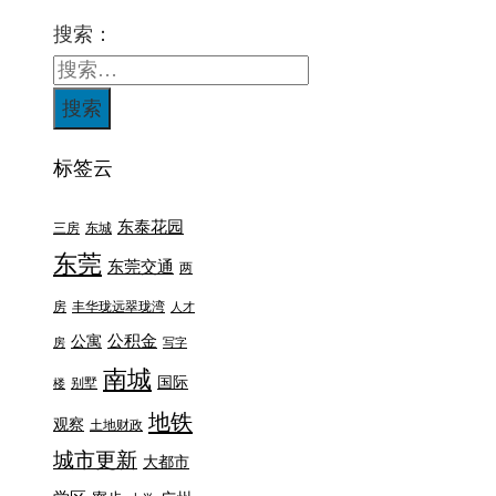
搜索：
标签云
东泰花园
三房
东城
东莞
东莞交通
两
房
丰华珑远翠珑湾
人才
公积金
公寓
房
写字
南城
国际
别墅
楼
地铁
观察
土地财政
城市更新
大都市