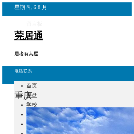
星期四, 6 8 月
留言板
莞居通
居者有其屋
电话联系
首页
重庆
楼盘
学校
住宅
自建房
东莞