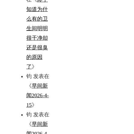
知道为什
么有的卫
生间明明
很干净却
还是很臭
的原因
了
》
钧
发表在
《
早间新
闻2026-4-
15
》
钧
发表在
《
早间新
闻2026-4-