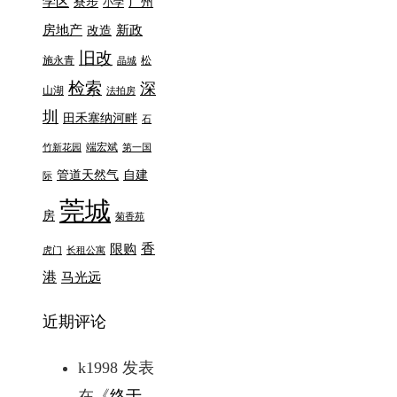
学区
寮步
广州
小学
房地产
新政
改造
旧改
施永青
松
晶城
检索
深
山湖
法拍房
圳
田禾塞纳河畔
石
端宏斌
竹新花园
第一国
管道天然气
自建
际
莞城
房
菊香苑
香
限购
虎门
长租公寓
港
马光远
近期评论
k1998
发表
在《
终于