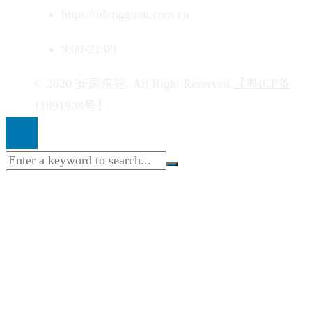
https://idongguan.com.cn
9:00-21:00
© 2020 安居东莞. All Right Reserved.
【粤ICP备
11091908号】