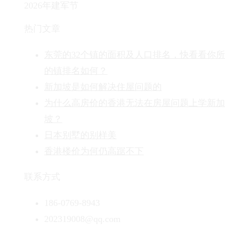
2026年建军节
热门文章
东莞的32个镇的面积及人口排名，快看看你
的镇排名如何？
新加坡是如何解决住屋问题的
为什么高房价的香港无法在房屋问题上学新加
坡？
日本别墅的别样美
香港楼价为何仍高踞不下
联系方式
186-0769-8943
202319008@qq.com