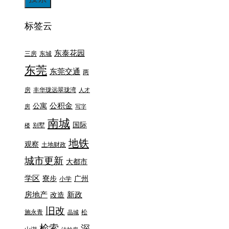
标签云
东泰花园
三房
东城
东莞
东莞交通
两
房
丰华珑远翠珑湾
人才
公积金
公寓
房
写字
南城
国际
别墅
楼
地铁
观察
土地财政
城市更新
大都市
学区
寮步
广州
小学
房地产
新政
改造
旧改
施永青
松
晶城
检索
深