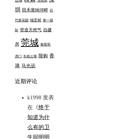
山湖
法拍房
圳
田禾塞纳河畔
石
端宏斌
竹新花园
第一国
管道天然气
自建
际
莞城
房
菊香苑
香
限购
虎门
长租公寓
港
马光远
近期评论
k1998
发表
在《
终于
知道为什
么有的卫
生间明明