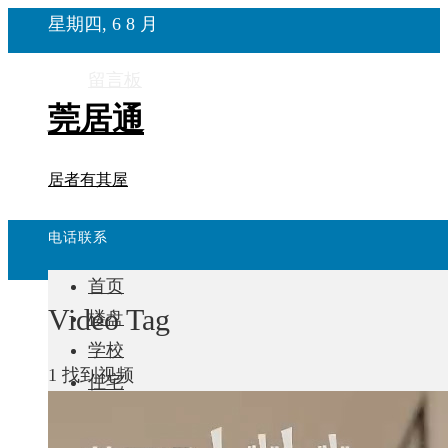
星期四, 6 8 月
留言板
莞居通
居者有其屋
电话联系
首页
Video Tag
楼盘
学校
1 找到视频
住宅
自建房
东莞