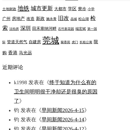
地铁
城市更新
学区
大都市
寮步
土地财政
小学
旧改
检
房地产
新政
广州
改造
施永青
松山湖
晶城
索
深圳
田禾塞纳河畔
端宏斌
法拍房
石竹新花园
第一国
莞城
限
管道天然气
自建房
际
菊香苑
虎门
长租公寓
香港
购
马光远
近期评论
k1998
发表在《
终于知道为什么有的
卫生间明明很干净却还是很臭的原因
了
》
钧
发表在《
早间新闻2026-4-15
》
钧
发表在《
早间新闻2026-4-14
》
钧
发表在《
早间新闻2026-4-12
》