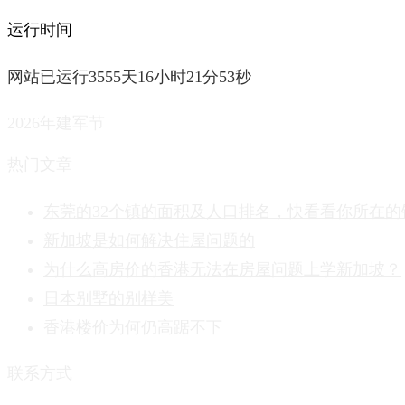
运行时间
网站已运行3555天16小时21分53秒
2026年建军节
热门文章
东莞的32个镇的面积及人口排名，快看看你所在的
新加坡是如何解决住屋问题的
为什么高房价的香港无法在房屋问题上学新加坡？
日本别墅的别样美
香港楼价为何仍高踞不下
联系方式