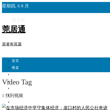
星期四, 6 8 月
留言板
莞居通
居者有其屋
首页
楼盘
学校
Video Tag
住宅
自建房
1 找到视频
东莞
城市更新
房产政策