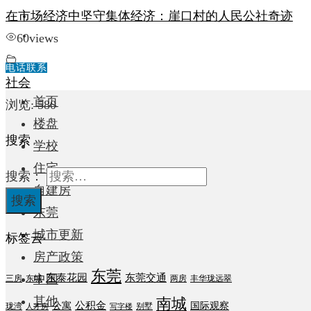
在市场经济中坚守集体经济：崖口村的人民公社奇迹
中国
其他
60
views
电话联系
社会
首页
浏览:
580
楼盘
搜索
学校
住宅
搜索：
自建房
东莞
城市更新
标签云
房产政策
东莞
东泰花园
东莞交通
中国
三房
东城
两房
丰华珑远翠
其他
南城
公积金
公寓
国际观察
珑湾
别墅
人才房
写字楼