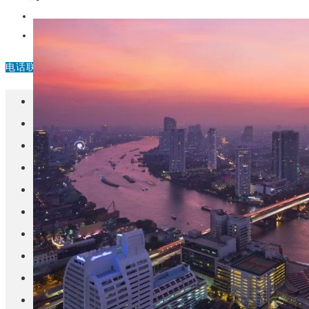
中国
其他
电话联系
首页
楼盘
学校
住宅
自建房
东莞
城市更新
房产政策
中国
其他