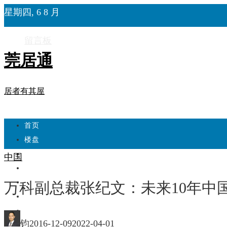
星期四, 6 8 月
留言板
莞居通
居者有其屋
首页
楼盘
学校
中国
住宅
自建房
万科副总裁张纪文：未来10年中
东莞
城市更新
钧
2016-12-09
2022-04-01
房产政策