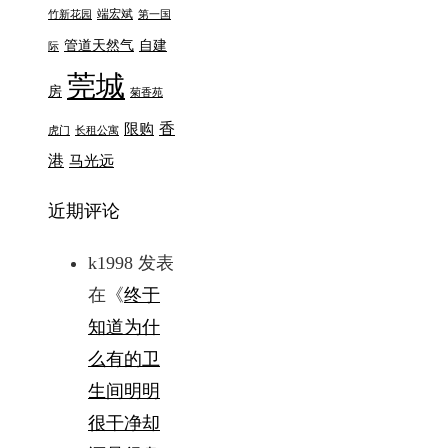
端宏斌
竹新花园
第一国
管道天然气
自建
际
莞城
房
菊香苑
香
限购
虎门
长租公寓
港
马光远
近期评论
k1998
发表
在《
终于
知道为什
么有的卫
生间明明
很干净却