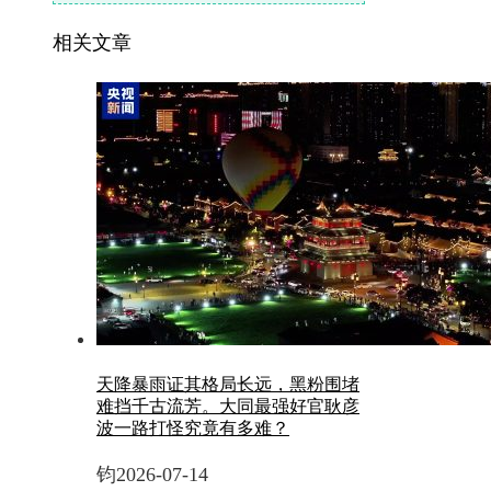
相关文章
天降暴雨证其格局长远，黑粉围堵
难挡千古流芳。大同最强好官耿彦
波一路打怪究竟有多难？
钧
2026-07-14