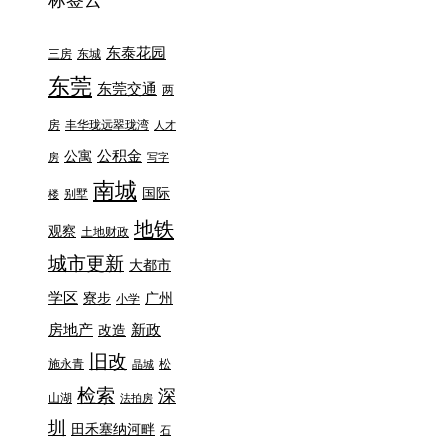
标签云
东泰花园
三房
东城
东莞
东莞交通
两
房
丰华珑远翠珑湾
人才
公积金
公寓
房
写字
南城
国际
别墅
楼
地铁
观察
土地财政
城市更新
大都市
学区
寮步
广州
小学
房地产
新政
改造
旧改
施永青
松
晶城
检索
深
山湖
法拍房
圳
田禾塞纳河畔
石