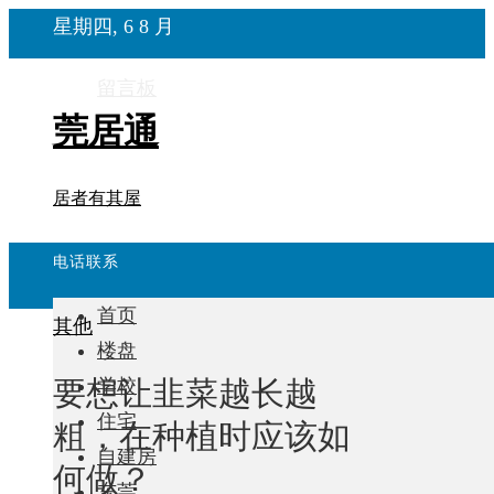
星期四, 6 8 月
留言板
莞居通
居者有其屋
电话联系
首页
其他
楼盘
要想让韭菜越长越
学校
住宅
粗，在种植时应该如
自建房
何做？
东莞