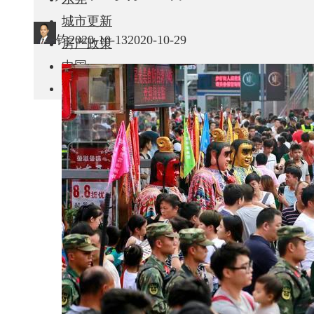
城市更新
钧
2020-10-13
2020-10-29
房产政策
中国
其他