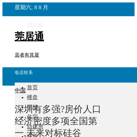
星期六, 8 8 月
留言板
莞居通
居者有其屋
电话联系
首页
中国
楼盘
深圳有多强?房价人口
学校
住宅
经济密度多项全国第
自建房
一,未来对标硅谷
东莞