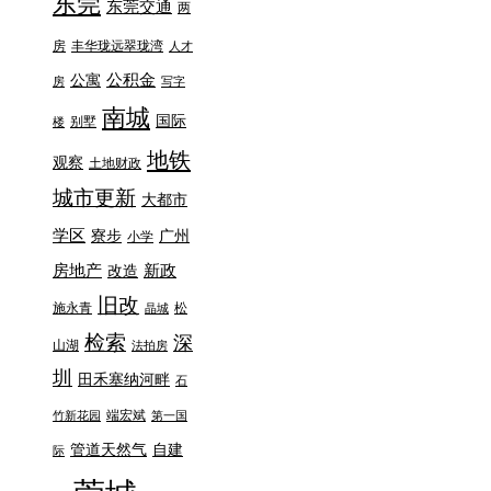
东莞
东莞交通
两
房
丰华珑远翠珑湾
人才
公积金
公寓
房
写字
南城
国际
别墅
楼
地铁
观察
土地财政
城市更新
大都市
学区
寮步
广州
小学
房地产
新政
改造
旧改
施永青
松
晶城
检索
深
山湖
法拍房
圳
田禾塞纳河畔
石
端宏斌
竹新花园
第一国
管道天然气
自建
际