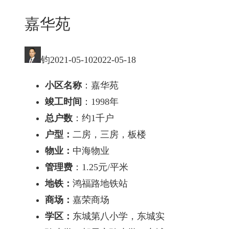
嘉华苑
钧
2021-05-10
2022-05-18
小区名称
：嘉华苑
竣工时间
：1998年
总户数
：约1千户
户型：
二房，三房，板楼
物业：
中海物业
管理费
：1.25元/平米
地铁：
鸿福路地铁站
商场：
嘉荣商场
学区：
东城第八小学，东城实