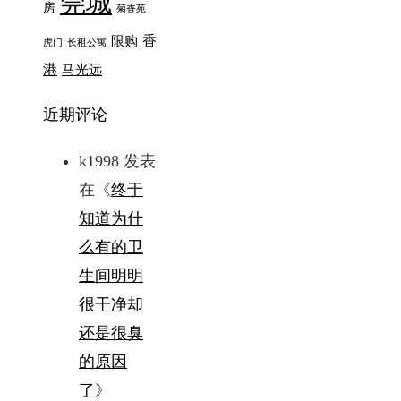
莞城
房
菊香苑
香
限购
虎门
长租公寓
港
马光远
近期评论
k1998
发表
在《
终于
知道为什
么有的卫
生间明明
很干净却
还是很臭
的原因
了
》