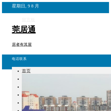
星期日, 9 8 月
留言板
莞居通
居者有其屋
电话联系
首页
楼盘
学校
住宅
自建房
东莞