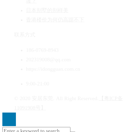
坡？
日本别墅的别样美
香港楼价为何仍高踞不下
联系方式
186-0769-8943
202319008@qq.com
https://idongguan.com.cn
9:00-21:00
© 2020 安居东莞. All Right Reserved.
【粤ICP备
11091908号】