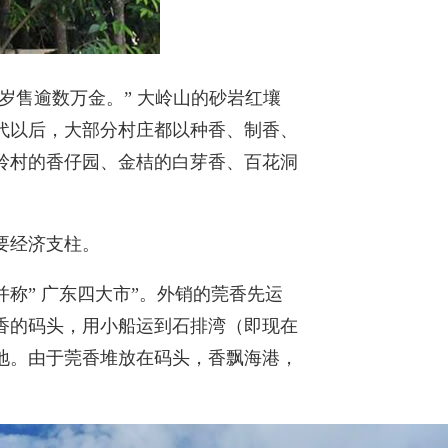
岁售逾数万金。” 大岭山的砂岩红壤
代以后，大部分村庄都以种香、制香、
岭村的香仔园、金桔的白芽香、百花洞
要经济支柱。
称” 广东四大市”。外销的莞香先运
香的码头，用小船运到石排湾（即现在
地。由于莞香堆放在码头，香飘海港，