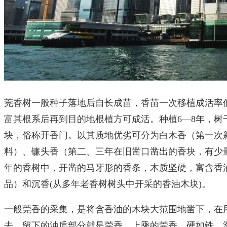
莞香树一般种子落地后自长成苗，香苗一次移植成活率
富其根系后再到目的地根植方可成活。种植6—8年，树
块，俗称开香门。以其质地优劣可分为白木香（第一次
料）、镰头香（第二、三年在旧凿口凿出的香块，有少
年的香树中，开凿的马牙形的香条，木质坚硬，富含香油
品）和沉香(从多年老香树树头中开采的香油木块)。
一般莞香的采集，是将含香油的木块大范围地凿下，在
去，留下的油质部分就是莞香。上乘的莞香，硬如铁、