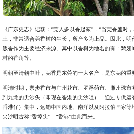
《广东史志》记载：”莞人多以香起家”，”当莞香盛时，
土，非常适合莞香树的生长，所产多为上品。因此，明
贩香作为主要经济来源。其中以香树为地名的有：鸡翅
村的香角等。
明朝至清朝中叶，莞香是东莞的一大名产，是东莞的重
明清时期，寮步香市与广州花市、罗浮药市、廉州珠市并
到九龙的尖沙头（即现在香港的尖沙咀），通过专供运
香港仔）集中，远销中国内地、南洋以及阿拉伯国家等
尖沙咀古称”香埠头”，”香港”由此而来。