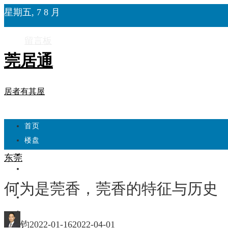
星期五, 7 8 月
留言板
莞居通
居者有其屋
首页
楼盘
学校
东莞
住宅
自建房
何为是莞香，莞香的特征与历史
东莞
城市更新
钧
2022-01-16
2022-04-01
房产政策