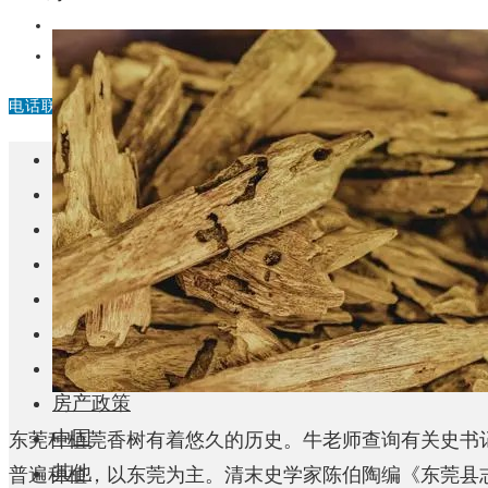
中国
其他
电话联系
首页
楼盘
学校
住宅
自建房
东莞
城市更新
房产政策
中国
东莞种植莞香树有着悠久的历史。牛老师查询有关史书
其他
普遍种植，以东莞为主。清末史学家陈伯陶编《东莞县