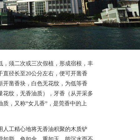
低，须二次或三次假植，形成宿根，丰
干直径长至20公分左右，便可开凿香
新开凿香块，白色无花纹，为低等香
量花纹，无香油质），牙香（从开采多
质，又称”女儿香”，是莞香中的上
用人工精心地将无香油积聚的木质铲
滑如脂、色如金、重如玉，能沉水而不