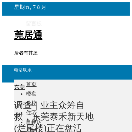
星期五, 7 8 月
留言板
莞居通
居者有其屋
电话联系
首页
东莞
楼盘
调查｜业主众筹自
学校
住宅
救，东莞泰禾新天地
自建房
(烂尾楼)正在盘活
东莞