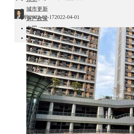
城市更新
钧
2022-02-17
2022-04-01
房产政策
中国
其他