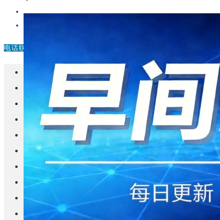
中国
其他
电话联系
首页
楼盘
学校
住宅
自建房
东莞
城市更新
房产政策
中国
其他