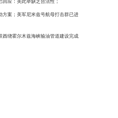
古巴回应：美此举缺乏合法性；
动方案；美军尼米兹号航母打击群已进
联酋绕霍尔木兹海峡输油管道建设完成