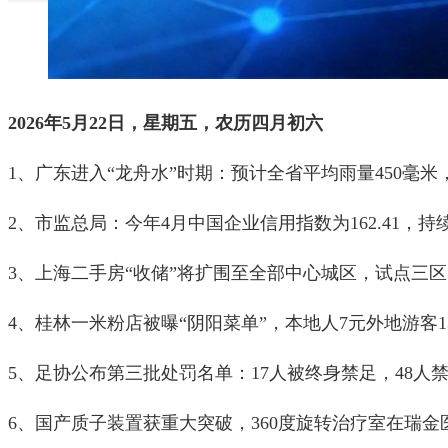
2026年5月22日，星期五，农历四月初六
1、广东进入“龙舟水”时期：预计全省平均雨量450毫
2、市监总局：今年4月中国企业信用指数为162.41，
3、上海二手房“收储”将扩围至全部中心城区，试点三区
4、桂林一米粉店被曝“阴阳菜单”，本地人7元外地游客
5、足协公布第三批处罚名单：17人被终身禁足，48人
6、国产质子装置获重大突破，360度旋转治疗室在瑞金