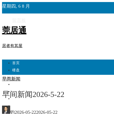
星期四, 6 8 月
留言板
莞居通
居者有其屋
首页
楼盘
学校
早间新闻
住宅
自建房
早间新闻2026-5-22
东莞
城市更新
钧
2026-05-22
2026-05-22
房产政策