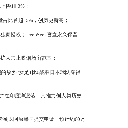
下降10.3%；
占比首超‌15%‌，创历史新高；
授权；DeepSeek官宣永久保留
，扩大禁止吸烟场所范围；
我的故乡”女足1比0战胜日本球队夺得
投放并在印度洋溅落，其推力创人类历史
卡须返回原籍国提交申请，预计约60万