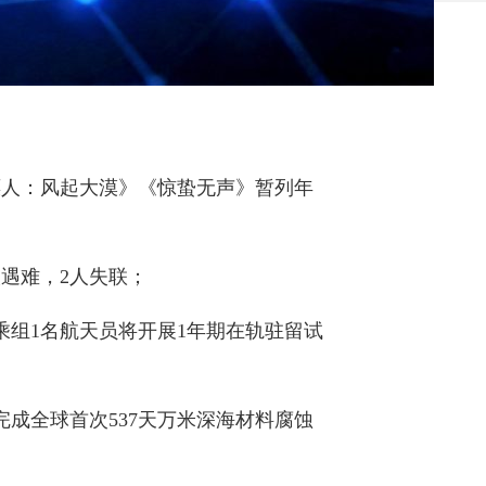
《镖人：风起大漠》《惊蛰无声》暂列年
人遇难，2人失联；
，乘组1名航天员将开展1年期在轨驻留试
完成全球首次537天万米深海材料腐蚀