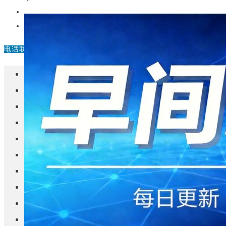
中国
其他
电话联系
首页
楼盘
学校
住宅
自建房
东莞
城市更新
房产政策
中国
其他