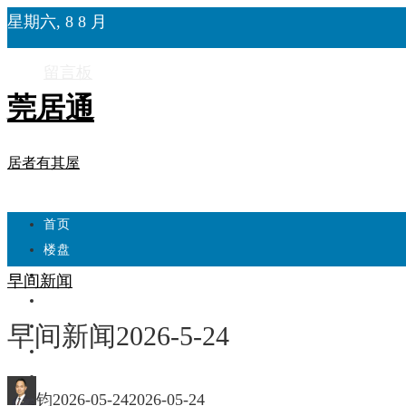
星期六, 8 8 月
留言板
莞居通
居者有其屋
首页
楼盘
学校
早间新闻
住宅
自建房
早间新闻2026-5-24
东莞
城市更新
钧
2026-05-24
2026-05-24
房产政策