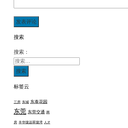
搜索
搜索：
标签云
东泰花园
三房
东城
东莞
东莞交通
两
房
丰华珑远翠珑湾
人才