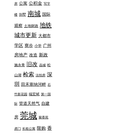
公积金
公寓
房
写字
南城
国际
别墅
楼
地铁
观察
土地财政
城市更新
大都市
学区
寮步
广州
小学
房地产
新政
改造
旧改
施永青
松
晶城
检索
深
山湖
法拍房
圳
田禾塞纳河畔
石
端宏斌
竹新花园
第一国
管道天然气
自建
际
莞城
房
菊香苑
香
限购
虎门
长租公寓