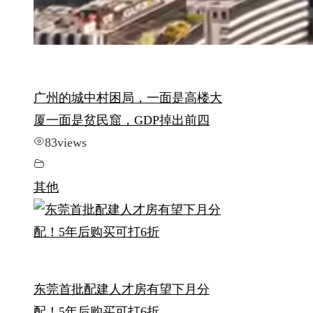
广州的城中村困局，一面是高楼大
厦一面是贫民窟，GDP掉出前四
83
views
其他
东莞首批配建人才房有望下月分
配！5年后购买可打6折