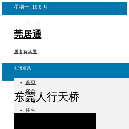
星期一, 10 8 月
留言板
莞居通
居者有其屋
电话联系
首页
楼盘
东莞人行天桥
学校
住宅
自建房
东莞