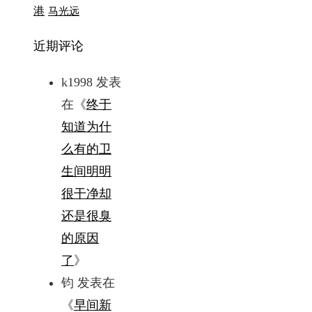
港
马光远
近期评论
k1998
发表
在《
终于
知道为什
么有的卫
生间明明
很干净却
还是很臭
的原因
了
》
钧
发表在
《
早间新