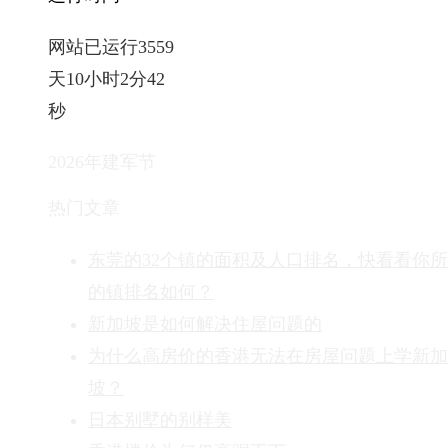
网站已运行3559
天10小时2分44
秒
2026年建军节
热门文章
东莞的32个镇的面积及人口排名，快看看你
的镇排名如何？
新加坡是如何解决住屋问题的
为什么高房价的香港无法在房屋问题上学新加
坡？
日本别墅的别样美