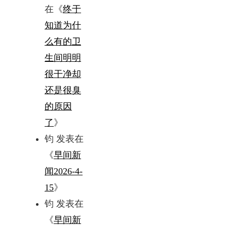
在《
终于
知道为什
么有的卫
生间明明
很干净却
还是很臭
的原因
了
》
钧
发表在
《
早间新
闻2026-4-
15
》
钧
发表在
《
早间新