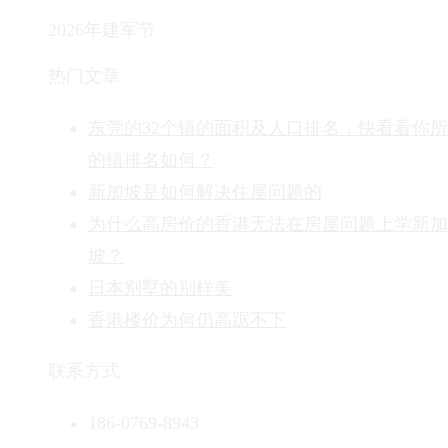
2026年建军节
热门文章
东莞的32个镇的面积及人口排名，快看看你
的镇排名如何？
新加坡是如何解决住屋问题的
为什么高房价的香港无法在房屋问题上学新加
坡？
日本别墅的别样美
香港楼价为何仍高踞不下
联系方式
186-0769-8943