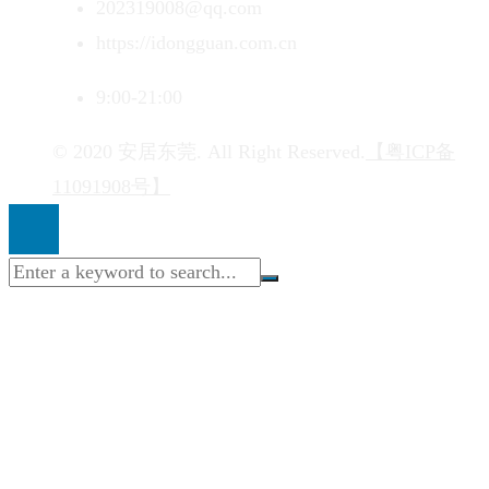
202319008@qq.com
https://idongguan.com.cn
9:00-21:00
© 2020 安居东莞. All Right Reserved.
【粤ICP备
11091908号】