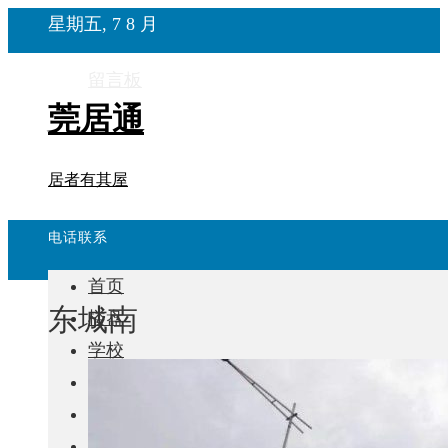
星期五, 7 8 月
留言板
莞居通
居者有其屋
电话联系
首页
东城南
楼盘
学校
住宅
自建房
东莞