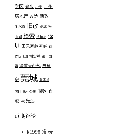
学区
寮步
广州
小学
房地产
新政
改造
旧改
施永青
松
晶城
检索
深
山湖
法拍房
圳
田禾塞纳河畔
石
端宏斌
竹新花园
第一国
管道天然气
自建
际
莞城
房
菊香苑
香
限购
虎门
长租公寓
港
马光远
近期评论
k1998
发表