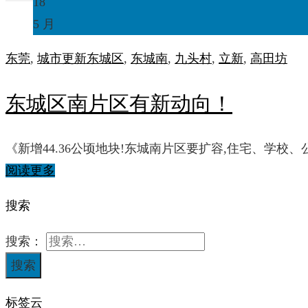
18
5 月
东莞
,
城市更新
东城区
,
东城南
,
九头村
,
立新
,
高田坊
东城区南片区有新动向！
《新增44.36公顷地块!东城南片区要扩容,住宅、学校、
阅读更多
搜索
搜索：
标签云