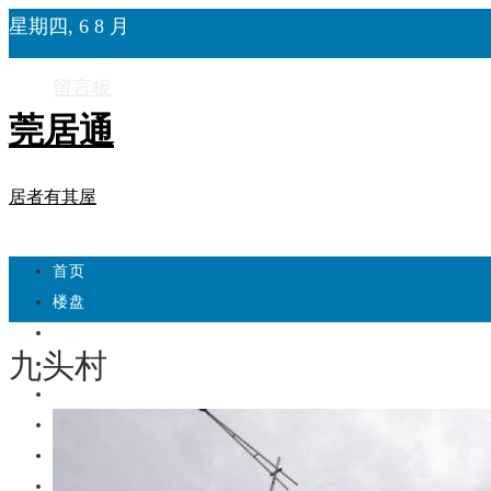
星期四, 6 8 月
留言板
莞居通
居者有其屋
首页
楼盘
学校
九头村
住宅
自建房
东莞
城市更新
房产政策