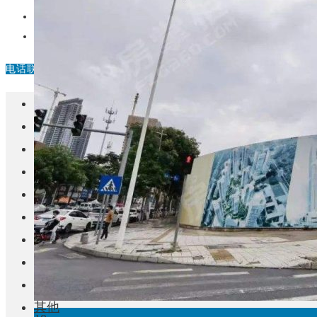
中国
其他
电话联系
首页
楼盘
学校
住宅
自建房
东莞
城市更新
房产政策
中国
其他