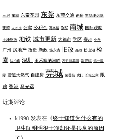
东莞
东泰花园
东莞交通
三房
东城
两房
丰华珑远翠
南城
公积金
公寓
国际观察
珑湾
别墅
人才房
写字楼
地铁
城市更新
学区
大都市
寮步
土地财政
小学
旧改
检
房地产
新政
广州
改造
施永青
松山湖
晶城
索
深圳
田禾塞纳河畔
端宏斌
法拍房
石竹新花园
第一国
莞城
限
管道天然气
自建房
际
菊香苑
虎门
长租公寓
香港
购
马光远
近期评论
k1998
发表在《
终于知道为什么有的
卫生间明明很干净却还是很臭的原因
了
》