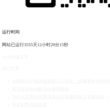
运行时间
网站已运行3555天12小时20分16秒
2026年建军节
热门文章
东莞的32个镇的面积及人口排名，快看看你所在的
新加坡是如何解决住屋问题的
为什么高房价的香港无法在房屋问题上学新加坡？
日本别墅的别样美