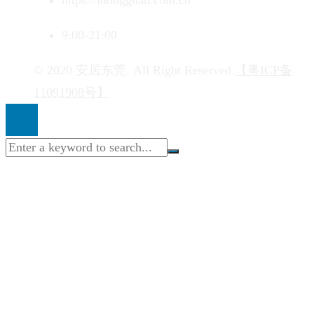
https://idongguan.com.cn
9:00-21:00
© 2020 安居东莞. All Right Reserved.
【粤ICP备
11091908号】