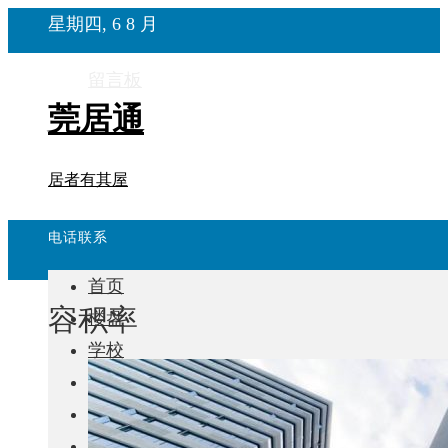
星期四, 6 8 月
留言板
莞居通
居者有其屋
电话联系
首页
容积率
楼盘
学校
住宅
自建房
东莞