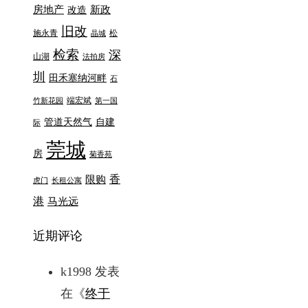
房地产
新政
改造
旧改
施永青
松
晶城
检索
深
山湖
法拍房
圳
田禾塞纳河畔
石
端宏斌
竹新花园
第一国
管道天然气
自建
际
莞城
房
菊香苑
香
限购
虎门
长租公寓
港
马光远
近期评论
k1998
发表
在《
终于