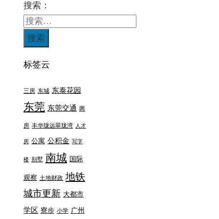
搜索：
标签云
东泰花园
三房
东城
东莞
东莞交通
两
房
丰华珑远翠珑湾
人才
公积金
公寓
房
写字
南城
国际
别墅
楼
地铁
观察
土地财政
城市更新
大都市
学区
寮步
广州
小学