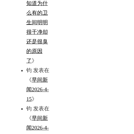
知道为什
么有的卫
生间明明
很干净却
还是很臭
的原因
了
》
钧
发表在
《
早间新
闻2026-4-
15
》
钧
发表在
《
早间新
闻2026-4-