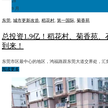
28
9 月
东莞
,
城市更新
改造
,
稻花村
,
第一国际
,
菊香苑
总投资1.9亿！稻花村、菊香苑
到来！
东莞市区最中心的地区，鸿福路跟东莞大道交界处，汇
阅读更多