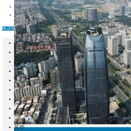
中国
其他
电话联系
首页
楼盘
学校
住宅
自建房
东莞
城市更新
房产政策
中国
其他