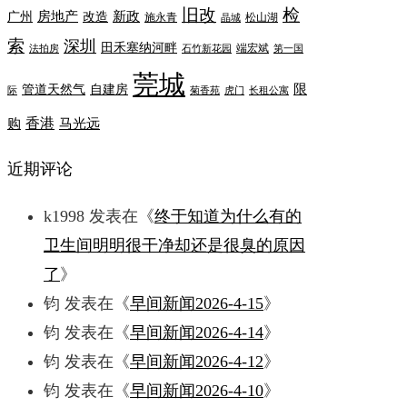
旧改
检
房地产
新政
广州
改造
施永青
松山湖
晶城
索
深圳
田禾塞纳河畔
端宏斌
法拍房
石竹新花园
第一国
莞城
限
管道天然气
自建房
际
菊香苑
虎门
长租公寓
香港
购
马光远
近期评论
k1998
发表在《
终于知道为什么有的
卫生间明明很干净却还是很臭的原因
了
》
钧
发表在《
早间新闻2026-4-15
》
钧
发表在《
早间新闻2026-4-14
》
钧
发表在《
早间新闻2026-4-12
》
钧
发表在《
早间新闻2026-4-10
》