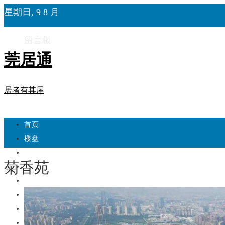
星期日, 9 8 月
留言板
莞居通
居者有其屋
首页
楼盘
学校
菊香苑
住宅
自建房
东莞
城市更新
房产政策