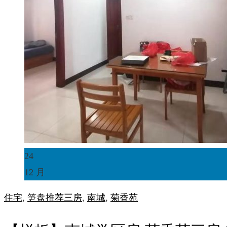
24
12 月
住宅
,
笋盘推荐
三房
,
南城
,
菊香苑