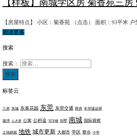
【样板】南城学区房 菊香苑三房 
【房屋特点】 小区：菊香苑 （点击） 面积：93平米 
阅读更多
搜索
搜索：
标签云
东莞
东泰花园
东莞交通
三房
东城
两房
丰华珑远翠
南城
公积金
公寓
国际观察
珑湾
别墅
人才房
写字楼
地铁
城市更新
学区
大都市
寮步
土地财政
小学