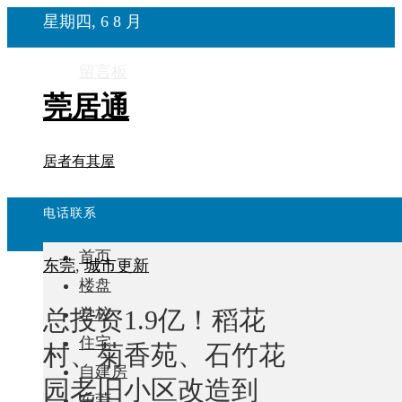
星期四, 6 8 月
留言板
莞居通
居者有其屋
电话联系
首页
东莞
,
城市更新
楼盘
总投资1.9亿！稻花
学校
住宅
村、菊香苑、石竹花
自建房
园老旧小区改造到
东莞