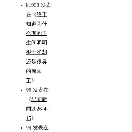
k1998
发表
在《
终于
知道为什
么有的卫
生间明明
很干净却
还是很臭
的原因
了
》
钧
发表在
《
早间新
闻2026-4-
15
》
钧
发表在