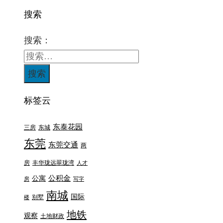
搜索
搜索：
标签云
东泰花园
三房
东城
东莞
东莞交通
两
房
丰华珑远翠珑湾
人才
公积金
公寓
房
写字
南城
国际
别墅
楼
地铁
观察
土地财政