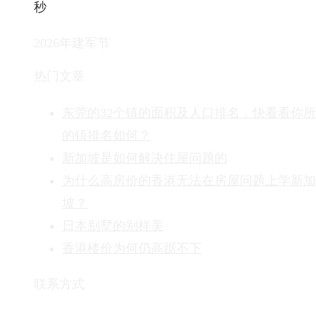
秒
2026年建军节
热门文章
东莞的32个镇的面积及人口排名，快看看你
的镇排名如何？
新加坡是如何解决住屋问题的
为什么高房价的香港无法在房屋问题上学新加
坡？
日本别墅的别样美
香港楼价为何仍高踞不下
联系方式