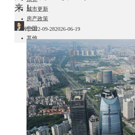
来！
城市更新
房产政策
中国
钧
2022-09-28
2026-06-19
其他