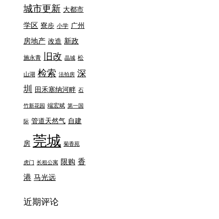
城市更新
大都市
学区
寮步
广州
小学
房地产
新政
改造
旧改
施永青
松
晶城
检索
深
山湖
法拍房
圳
田禾塞纳河畔
石
端宏斌
竹新花园
第一国
管道天然气
自建
际
莞城
房
菊香苑
香
限购
虎门
长租公寓
港
马光远
近期评论