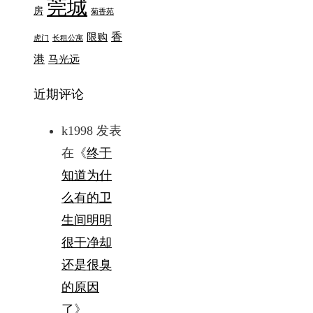
莞城
房
菊香苑
香
限购
虎门
长租公寓
港
马光远
近期评论
k1998
发表
在《
终于
知道为什
么有的卫
生间明明
很干净却
还是很臭
的原因
了
》