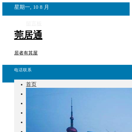
星期一, 10 8 月
留言板
莞居通
居者有其屋
电话联系
首页
楼盘
学校
住宅
自建房
东莞