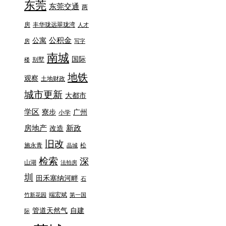
东莞
东莞交通
两
房
丰华珑远翠珑湾
人才
公积金
公寓
房
写字
南城
国际
别墅
楼
地铁
观察
土地财政
城市更新
大都市
学区
寮步
广州
小学
房地产
新政
改造
旧改
施永青
松
晶城
检索
深
山湖
法拍房
圳
田禾塞纳河畔
石
端宏斌
竹新花园
第一国
管道天然气
自建
际