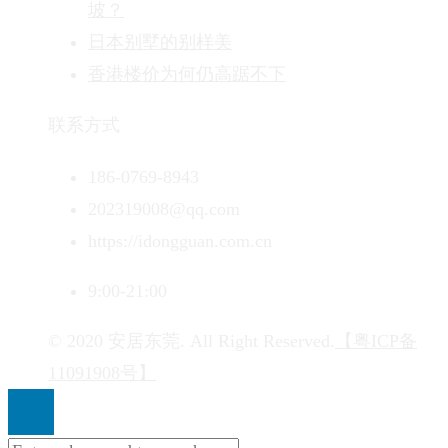
坡？
日本别墅的别样美
香港楼价为何仍高踞不下
联系方式
186-0769-8943
202319008@qq.com
https://idongguan.com.cn
9:00-21:00
© 2020 安居东莞. All Right Reserved.
【粤ICP备
11091908号】