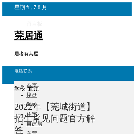
星期五, 7 8 月
留言板
莞居通
居者有其屋
电话联系
首页
学校
,
置顶
楼盘
2022年【莞城街道】
学校
住宅
招生常见问题官方解
自建房
答
东莞