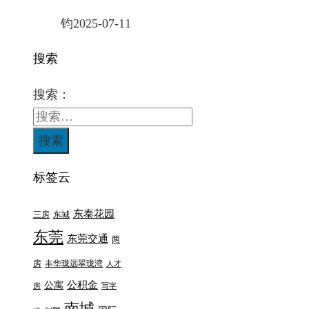
钧
2025-07-11
搜索
搜索：
标签云
东泰花园
三房
东城
东莞
东莞交通
两
房
丰华珑远翠珑湾
人才
公积金
公寓
房
写字
南城