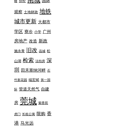
国际
别墅
楼
地铁
观察
土地财政
城市更新
大都市
学区
寮步
广州
小学
房地产
新政
改造
旧改
施永青
松
晶城
检索
深
山湖
法拍房
圳
田禾塞纳河畔
石
端宏斌
竹新花园
第一国
管道天然气
自建
际
莞城
房
菊香苑
香
限购
虎门
长租公寓
港
马光远